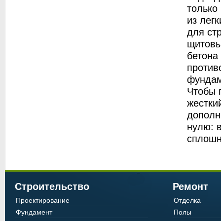
только
из лег
для ст
щитовы
бетона
против
фундам
Чтобы 
жестки
дополн
нулю: 
сплошн
Строительство
Ремонт
Проектирование
Отделка
Фундамент
Полы