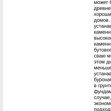
может 
древне
хороши
домов.
устана
каменн
высоко
каменн
бутово
сваю м
этом д
меньше
устана
бурона
в грун
фундам
случае
эконом
подход