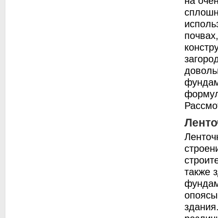
на оче
сплошн
исполь
почвах
констр
загоро
доволь
фундам
формул
Рассмо
Лент
Ленточ
строен
строит
также 
фундам
опоясы
здания