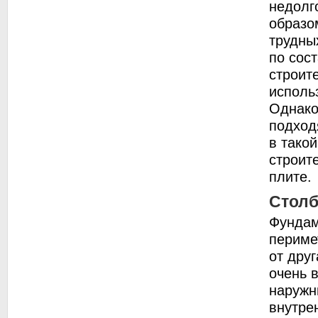
недолг
образо
трудны
по сост
строит
исполь
Однако
подход
в тако
строит
плите.
Стол
Фундам
перимет
от друг
очень 
наружн
внутре