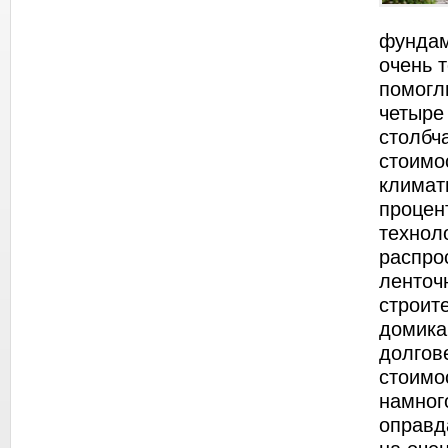
фундам
очень 
помогл
четыре
столбч
стоимо
климат
процен
техноло
распро
ленточ
строит
домика
долгов
стоимо
намног
оправд