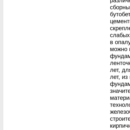
различ
сборны
бутобе
цемент
скрепл
слабых
в опал
можно 
фундам
ленточ
лет, д
лет, из
фундам
значит
матери
технол
железо
строит
кирпич